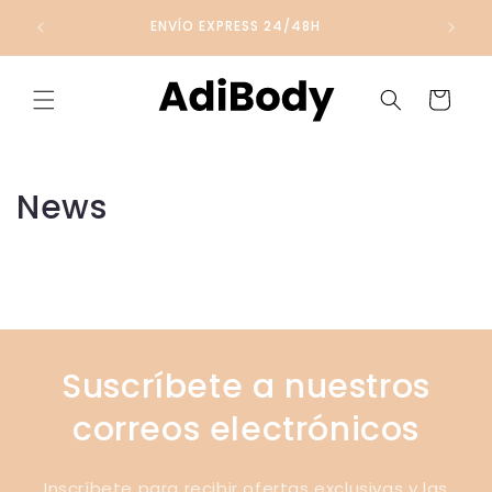
Ir
directamente
OLSO!
ENVÍO EXPRESS 24/48H
al contenido
Carrito
News
Suscríbete a nuestros
correos electrónicos
Inscríbete para recibir ofertas exclusivas y las